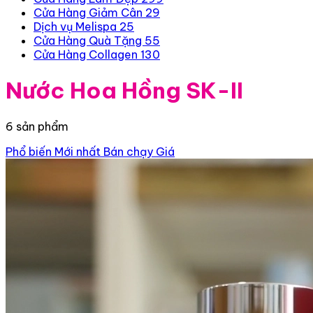
Cửa Hàng Giảm Cân
29
Dịch vụ Melispa
25
Cửa Hàng Quà Tặng
55
Cửa Hàng Collagen
130
Nước Hoa Hồng SK-II
6 sản phẩm
Phổ biến
Mới nhất
Bán chạy
Giá