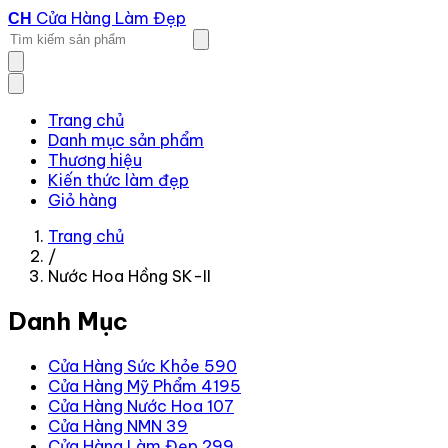
Cửa Hàng Làm Đẹp
CH
Trang chủ
Danh mục sản phẩm
Thương hiệu
Kiến thức làm đẹp
Giỏ hàng
Trang chủ
/
Nước Hoa Hồng SK-II
Danh Mục
Cửa Hàng Sức Khỏe
590
Cửa Hàng Mỹ Phẩm
4195
Cửa Hàng Nước Hoa
107
Cửa Hàng NMN
39
Cửa Hàng Làm Đẹp
299