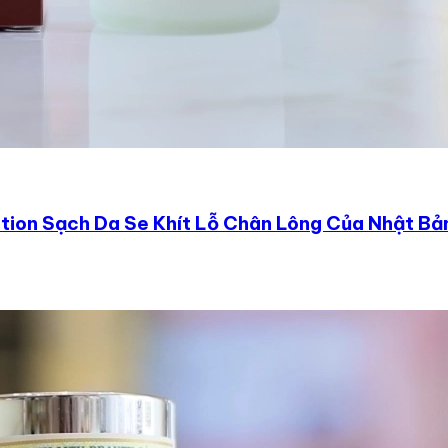
otion Sạch Da Se Khít Lỗ Chân Lông Của Nhật B