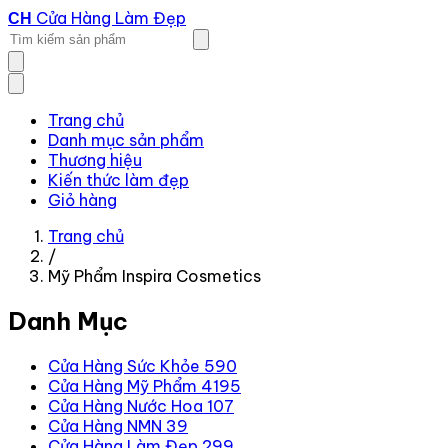
Cửa Hàng Làm Đẹp
CH
Trang chủ
Danh mục sản phẩm
Thương hiệu
Kiến thức làm đẹp
Giỏ hàng
Trang chủ
/
Mỹ Phẩm Inspira Cosmetics
Danh Mục
Cửa Hàng Sức Khỏe
590
Cửa Hàng Mỹ Phẩm
4195
Cửa Hàng Nước Hoa
107
Cửa Hàng NMN
39
Cửa Hàng Làm Đẹp
299