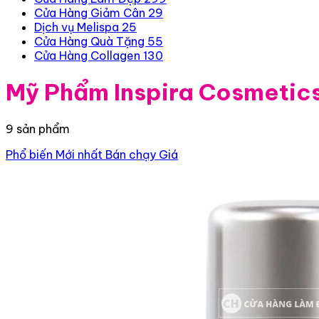
Cửa Hàng Giảm Cân
29
Dịch vụ Melispa
25
Cửa Hàng Quà Tặng
55
Cửa Hàng Collagen
130
Mỹ Phẩm Inspira Cosmetic
9 sản phẩm
Phổ biến
Mới nhất
Bán chạy
Giá