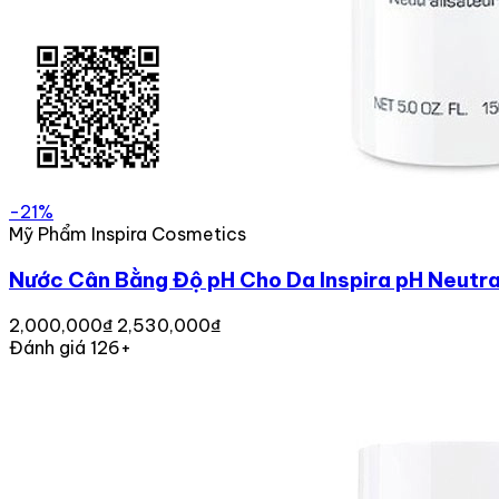
-21%
Mỹ Phẩm Inspira Cosmetics
Nước Cân Bằng Độ pH Cho Da Inspira pH Neutra
2,000,000₫
2,530,000₫
Đánh giá 126+