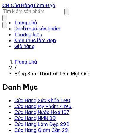
Cửa Hàng Làm Đẹp
CH
Trang chủ
Danh mục sản phẩm
Thương hiệu
Kiến thức làm đẹp
Giỏ hàng
Trang chủ
/
Hồng Sâm Thái Lát Tẩm Mật Ong
Danh Mục
Cửa Hàng Sức Khỏe
590
Cửa Hàng Mỹ Phẩm
4195
Cửa Hàng Nước Hoa
107
Cửa Hàng NMN
39
Cửa Hàng Làm Đẹp
299
Cửa Hàng Giảm Cân
29