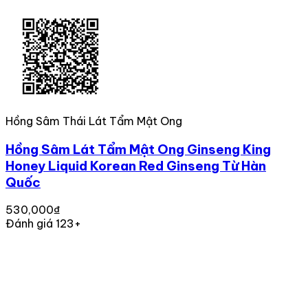
Hồng Sâm Thái Lát Tẩm Mật Ong
Hồng Sâm Lát Tẩm Mật Ong Ginseng King
Honey Liquid Korean Red Ginseng Từ Hàn
Quốc
530,000₫
Đánh giá 123+