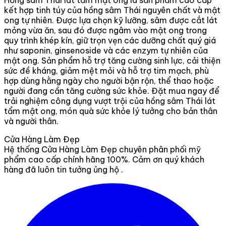
Hồng sâm Thái lát tẩm mật ong là sản phẩm cao cấp
kết hợp tinh túy của hồng sâm Thái nguyên chất và mật
ong tự nhiên. Được lựa chọn kỹ lưỡng, sâm được cắt lát
mỏng vừa ăn, sau đó được ngâm vào mật ong trong
quy trình khép kín, giữ trọn vẹn các dưỡng chất quý giá
như saponin, ginsenoside và các enzym tự nhiên của
mật ong. Sản phẩm hỗ trợ tăng cường sinh lực, cải thiện
sức đề kháng, giảm mệt mỏi và hỗ trợ tim mạch, phù
hợp dùng hằng ngày cho người bận rộn, thể thao hoặc
người đang cần tăng cường sức khỏe. Đặt mua ngay để
trải nghiệm công dụng vượt trội của hồng sâm Thái lát
tẩm mật ong, món quà sức khỏe lý tưởng cho bản thân
và người thân.
Cửa Hàng Làm Đẹp
Hệ thống Cửa Hàng Làm Đẹp chuyên phân phối mỹ
phẩm cao cấp chính hãng 100%. Cảm ơn quý khách
hàng đã luôn tin tưởng ủng hộ .