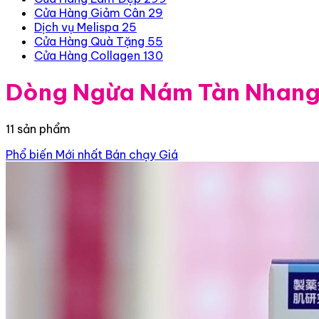
Cửa Hàng Giảm Cân
29
Dịch vụ Melispa
25
Cửa Hàng Quà Tặng
55
Cửa Hàng Collagen
130
Dòng Ngừa Nám Tàn Nhan
11 sản phẩm
Phổ biến
Mới nhất
Bán chạy
Giá