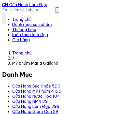
Cửa Hàng Làm Đẹp
CH
Trang chủ
Danh mục sản phẩm
Thương hiệu
Kiến thức làm đẹp
Giỏ hàng
Trang chủ
/
Mỹ phẩm Maria Galland
Danh Mục
Cửa Hàng Sức Khỏe
590
Cửa Hàng Mỹ Phẩm
4195
Cửa Hàng Nước Hoa
107
Cửa Hàng NMN
39
Cửa Hàng Làm Đẹp
299
Cửa Hàng Giảm Cân
29