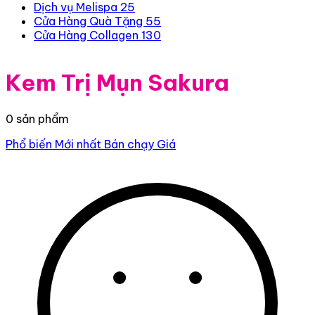
Dịch vụ Melispa
25
Cửa Hàng Quà Tặng
55
Cửa Hàng Collagen
130
Kem Trị Mụn Sakura
0 sản phẩm
Phổ biến
Mới nhất
Bán chạy
Giá