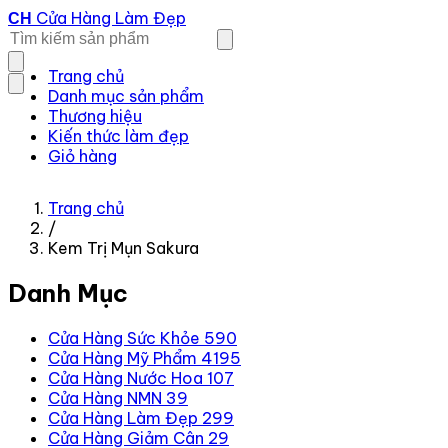
Cửa Hàng Làm Đẹp
CH
Trang chủ
Danh mục sản phẩm
Thương hiệu
Kiến thức làm đẹp
Giỏ hàng
Trang chủ
/
Kem Trị Mụn Sakura
Danh Mục
Cửa Hàng Sức Khỏe
590
Cửa Hàng Mỹ Phẩm
4195
Cửa Hàng Nước Hoa
107
Cửa Hàng NMN
39
Cửa Hàng Làm Đẹp
299
Cửa Hàng Giảm Cân
29