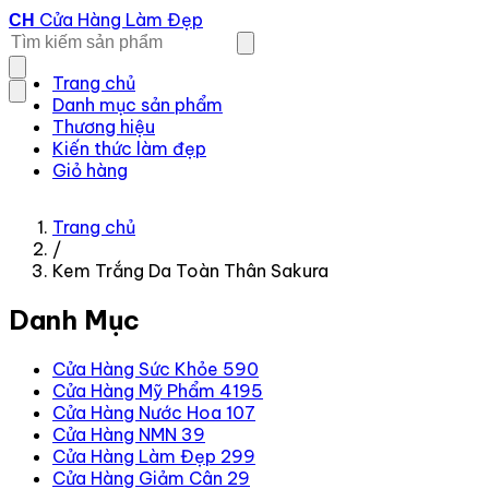
Cửa Hàng Làm Đẹp
CH
Trang chủ
Danh mục sản phẩm
Thương hiệu
Kiến thức làm đẹp
Giỏ hàng
Trang chủ
/
Kem Trắng Da Toàn Thân Sakura
Danh Mục
Cửa Hàng Sức Khỏe
590
Cửa Hàng Mỹ Phẩm
4195
Cửa Hàng Nước Hoa
107
Cửa Hàng NMN
39
Cửa Hàng Làm Đẹp
299
Cửa Hàng Giảm Cân
29