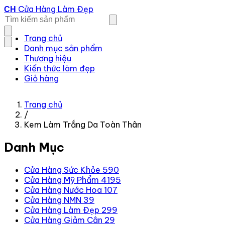
Cửa Hàng Làm Đẹp
CH
Trang chủ
Danh mục sản phẩm
Thương hiệu
Kiến thức làm đẹp
Giỏ hàng
Trang chủ
/
Kem Làm Trắng Da Toàn Thân
Danh Mục
Cửa Hàng Sức Khỏe
590
Cửa Hàng Mỹ Phẩm
4195
Cửa Hàng Nước Hoa
107
Cửa Hàng NMN
39
Cửa Hàng Làm Đẹp
299
Cửa Hàng Giảm Cân
29