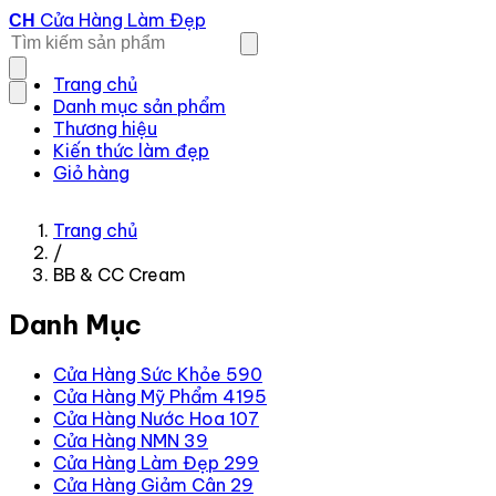
Cửa Hàng Làm Đẹp
CH
Trang chủ
Danh mục sản phẩm
Thương hiệu
Kiến thức làm đẹp
Giỏ hàng
Trang chủ
/
BB & CC Cream
Danh Mục
Cửa Hàng Sức Khỏe
590
Cửa Hàng Mỹ Phẩm
4195
Cửa Hàng Nước Hoa
107
Cửa Hàng NMN
39
Cửa Hàng Làm Đẹp
299
Cửa Hàng Giảm Cân
29