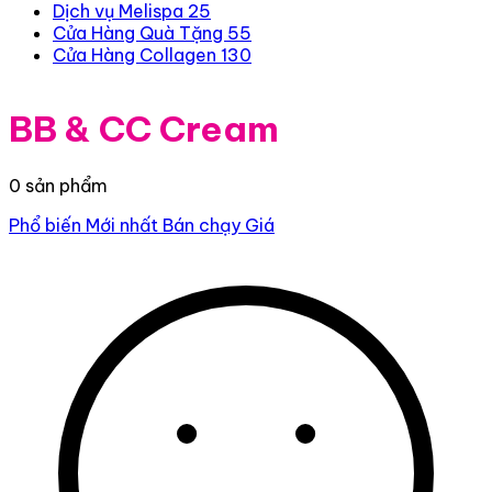
Dịch vụ Melispa
25
Cửa Hàng Quà Tặng
55
Cửa Hàng Collagen
130
BB & CC Cream
0 sản phẩm
Phổ biến
Mới nhất
Bán chạy
Giá